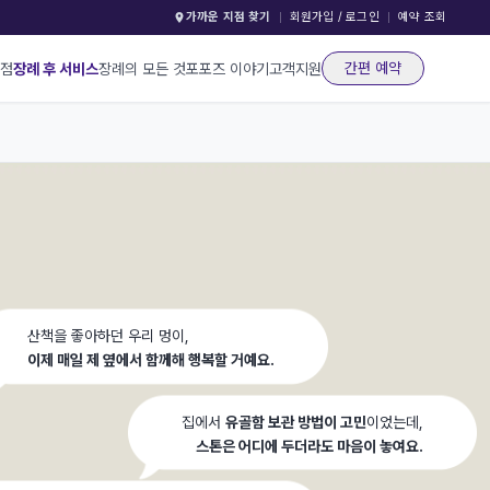
가까운 지점 찾기
회원가입 / 로그인
예약 조회
간편 예약
지점
장례 후 서비스
장례의 모든 것
포포즈 이야기
고객지원
산책을 좋아하던 우리 멍이,
이제 매일 제 옆에서 함께해 행복할 거예요.
집에서
유골함 보관 방법이 고민
이었는데,
스톤은 어디에 두더라도 마음이 놓여요.