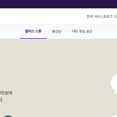
장례 서비스
포포즈 
블리스 스톤
봉안당
야외 추모 공간
바라보며
.