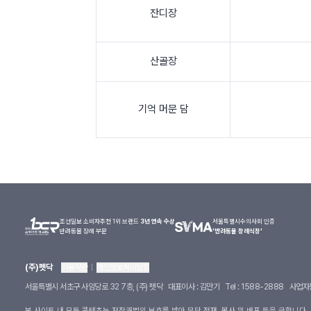
잔디장
산골장
기억 머문 담
조선일보 소비자추천 1위 브랜드
3년 연속 수상
서울특별시수의사회 인증
반려동물 장례 부문
'반려동물 장례식장'
(주)펫닥
이용약관
개인정보처리방침
서울특별시 서초구 사임당로 32 7층, (주) 펫닥
대표이사 : 김만기
Tel : 1588-2888
사업자등
본 사이트 내 모든 콘텐츠는 저작권법의 보호를 받아 무단 전재, 복사 및 배포 등을 금합니다.