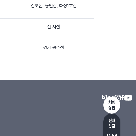
김포점
,
용인점
,
화성1호점
전 지점
경기 광주점
채팅
상담
전화
상담
1588