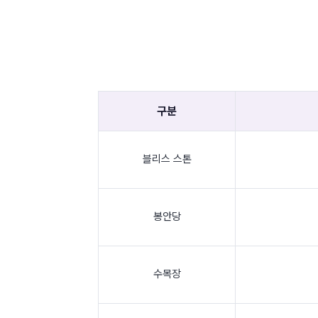
구분
블리스 스톤
봉안당
수목장