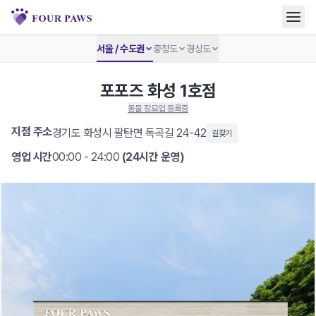
서울 / 수도권
충청도
경상도
포포즈 화성 1호점
동물 장묘업 등록증
지점 주소
경기도 화성시 팔탄면 독곡길 24-42
길찾기
영업 시간
00:00 - 24:00
(24시간 운영)