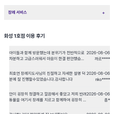
+
장례 서비스
화성 1호점 이용 후기
아이들과 함께 방문했는데 분위기가 전반적으로
2026-08-06
차분하고 고급스러워서 마음이 한결 편안했습니
까르****
다. 예약보다 늦은시간에 오게되었지만 최대한 빠
른 시간으로 진행해주셨고 직원분들께서 처음부
최호연 장례지도사님의 친절하고 자세한 설명 덕
2026-08-06
터 끝까지 친절하고 상세하게 설명하며 장례를 도
분에 잘 진행할수있었습니다.감사합니다
nko****
와주신 덕분에 아이를 편하게 잘 보내줄 수 있었
습니다. ​단독 추모실에서 가족끼리 오롯이 추모할
수 있어 좋았고, 화장 진행 과정도 프라이빗하게
안이 굉장히 청결하고 깔끔해서 좋았고 저희 반려
2026-08-06
확인할 수 있어 안심이 되었습니다. 아이들이 직
동물을 여기서 장례를 치르고 함께하여 굉장히 좋
좀*
접 쓴 편지와 생화도 정성스레 넣어주셔서 정말
았습니다. 장례지도사 분도 굉장히 친절하게 잘
감사했습니다. 2층 대기실도 아늑하게 잘 마련되
안내해주셔서 감사합니다.