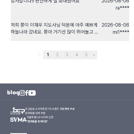
감사합니다!! 편안하게 잘 보내줬어요
2026-08-06
어 있고 봉안실 시설도 정말 깔끔하네요.​고민 끝
ra****
에 선택했는데 정말 잘한 선택이었던 것 같습니
다. 덕분에 우리 아이가 아픔 없는 곳에서 편히 쉴
수 있을 것 같아요. 진심으로 감사드립니다.
저희 쫑이 이재우 지도사님 덕분에 아주 예쁘게
2026-08-06
하늘나라 갔네요. 쫑아 거기선 많이 뛰어놀고 행
mi1****
복해야 돼. 사랑해
‹
1
2
3
4
5
›
조선일보 소비자추천 1위 브랜드
3년 연속 수상
반려동물 장례 부문
서울특별시수의사회 인증
'반려동물 장례식장'