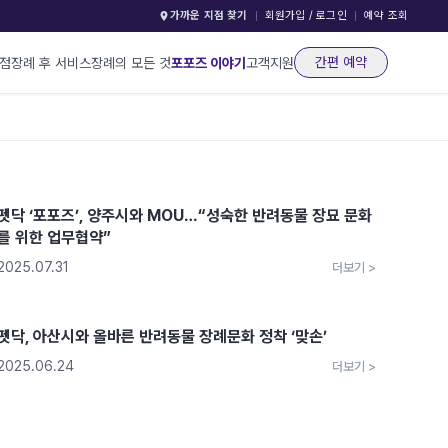
가까운 지점 찾기
회원가입 / 로그인
예약 조회
간편 예약
지점
장례 후 서비스
장례의 모든 것
포포즈 이야기
고객지원
펫닥 ‘포포즈’, 양주시와 MOU…“성숙한 반려동물 장묘 문화
를 위한 업무협약”
2025.07.31
더보기 >
펫닥, 아산시와 올바른 반려동물 장례문화 정착 ‘맞손’
2025.06.24
더보기 >