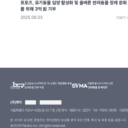
포포즈, 유기동물 입양 활성화 및 올바른 반려동물 장례 문화
를 위해 3억 원 기부
2025.06.03
더보기 
조선일보 소비자추천 1위 브랜드
3년 연속 수상
서울특별시수의사회 인증
반려동물 장례 부문
'반려동물 장례식장'
(주)펫닥
이용약관
개인정보처리방침
서울특별시 서초구 사임당로 32 7층, (주) 펫닥
대표이사 : 김만기
Tel : 1588-2888
사업자등
본 사이트 내 모든 콘텐츠는 저작권법의 보호를 받아 무단 전재, 복사 및 배포 등을 금합니다.
©
2026
Petdoc inc. All rights reserved.