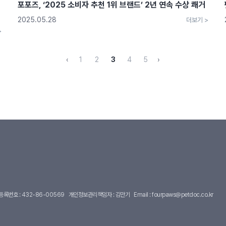
포포즈, ‘2025 소비자 추천 1위 브랜드’ 2년 연속 수상 쾌거
2025.05.28
더보기 >
>
‹
1
2
3
4
5
›
록번호 : 432-86-00569
개인정보관리책임자 : 김만기
Email :
fourpaws@petdoc.co.kr