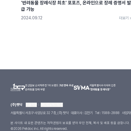
'반려동물 장례식장 최초' 포포즈, 온라인으로 장례 증명서 발
급 가능
2024.09.12
더보기 
조선일보 소비자추천 1위 브랜드
3년 연속 수상
서울특별시수의사회 인증
반려동물 장례 부문
'반려동물 장례식장'
(주)펫닥
이용약관
개인정보처리방침
서울특별시 서초구 사임당로 32 7층, (주) 펫닥
대표이사 : 김만기
Tel : 1588-2888
사업자등
본 사이트 내 모든 콘텐츠는 저작권법의 보호를 받아 무단 전재, 복사 및 배포 등을 금합니다.
©
2026
Petdoc inc. All rights reserved.