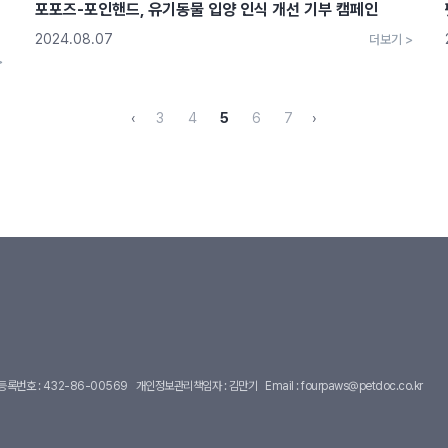
포포즈-포인핸드, 유기동물 입양 인식 개선 기부 캠페인
2024.08.07
더보기 >
>
‹
3
4
5
6
7
›
록번호 : 432-86-00569
개인정보관리책임자 : 김만기
Email :
fourpaws@petdoc.co.kr