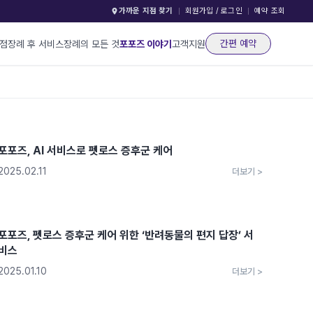
가까운 지점 찾기
회원가입 / 로그인
예약 조회
간편 예약
지점
장례 후 서비스
장례의 모든 것
포포즈 이야기
고객지원
포포즈, AI 서비스로 펫로스 증후군 케어
2025.02.11
더보기 >
포포즈, 펫로스 증후군 케어 위한 ‘반려동물의 편지 답장’ 서
비스
2025.01.10
더보기 >