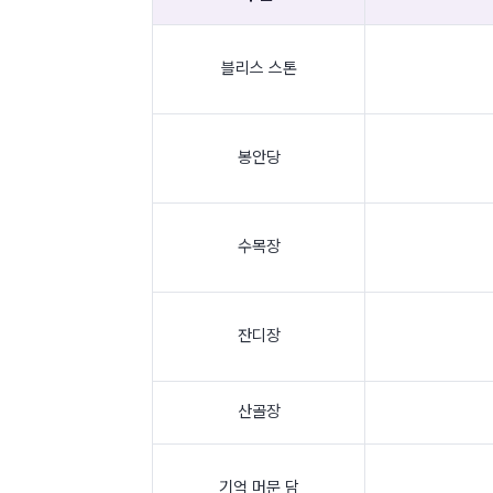
블리스 스톤
봉안당
수목장
잔디장
산골장
기억 머문 담