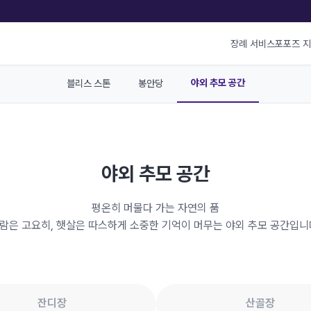
장례 서비스
포포즈 
야외 추모 공간
블리스 스톤
봉안당
야외 추모 공간
평온히 머물다 가는 자연의 품
람은 고요히, 햇살은 따스하게 소중한 기억이 머무는
야외 추모 공간입니
잔디장
산골장