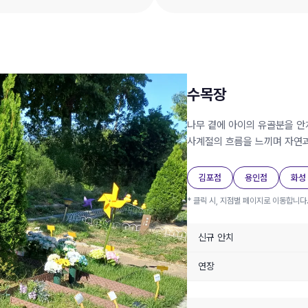
수목장
나무 곁에 아이의 유골분을 
사계절의 흐름을 느끼며 자연과
김포점
용인점
화성
* 클릭 시, 지점별 페이지로 이동합니다
신규 안치
연장